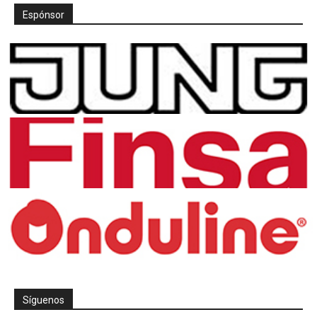
Espónsor
Síguenos