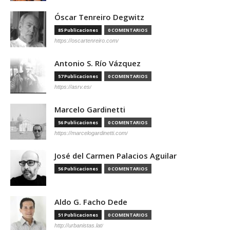
Óscar Tenreiro Degwitz
85 Publicaciones
0 COMENTARIOS
https://oscartenreiro.com/
Antonio S. Río Vázquez
57 Publicaciones
0 COMENTARIOS
https://asrv.es/
Marcelo Gardinetti
56 Publicaciones
0 COMENTARIOS
https://marcelogardinetti.com/
José del Carmen Palacios Aguilar
56 Publicaciones
0 COMENTARIOS
Aldo G. Facho Dede
51 Publicaciones
0 COMENTARIOS
http://urbanistas.lat/