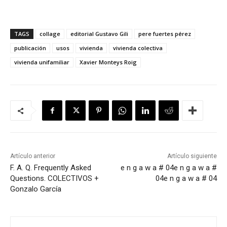
TAGS
collage
editorial Gustavo Gili
pere fuertes pérez
publicación
usos
vivienda
vivienda colectiva
vivienda unifamiliar
Xavier Monteys Roig
Artículo anterior
Artículo siguiente
F. A. Q. Frequently Asked
e n g a w a # 04
e n g a w a #
Questions. COLECTIVOS +
04
e n g a w a # 04
Gonzalo García