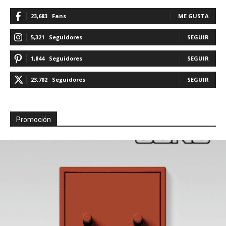
23,683
Fans
ME GUSTA
5,321
Seguidores
SEGUIR
1,844
Seguidores
SEGUIR
23,782
Seguidores
SEGUIR
Promoción