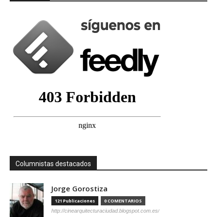
Columnistas destacados
Jorge Gorostiza
121 Publicaciones
0 COMENTARIOS
http://cinearquitecturaciudad.blogspot.com.es/