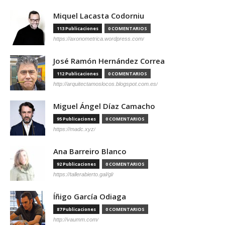
Miquel Lacasta Codorniu
113 Publicaciones
0 COMENTARIOS
https://axonometrica.wordpress.com/
José Ramón Hernández Correa
112 Publicaciones
0 COMENTARIOS
http://arquitectamoslocos.blogspot.com.es/
Miguel Ángel Díaz Camacho
95 Publicaciones
0 COMENTARIOS
https://madc.xyz/
Ana Barreiro Blanco
92 Publicaciones
0 COMENTARIOS
https://tallerabierto.gal/gl/
Íñigo García Odiaga
87 Publicaciones
0 COMENTARIOS
http://vaumm.com/