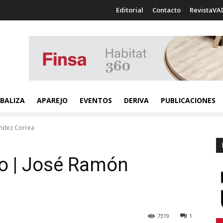
Editorial
Contacto
RevistaVA
BALIZA
APAREJO
EVENTOS
DERIVA
PUBLICACIONES
ndez Correa
o | José Ramón
7319
1