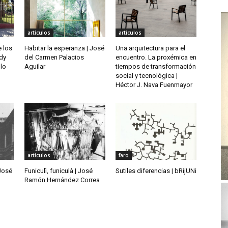
artículos
artículos
e los
Habitar la esperanza | José
Una arquitectura para el
edy
del Carmen Palacios
encuentro. La proxémica en
llo
Aguilar
tiempos de transformación
social y tecnológica |
Héctor J. Nava Fuenmayor
artículos
faro
 José
Funiculì, funiculà | José
Sutiles diferencias | bRijUNi
Ramón Hernández Correa