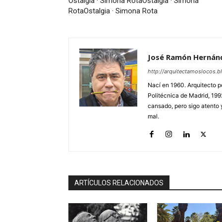
Ostalgia · Simona Rota
Ostalgia · Simona
Rota
Ostalgia · Simona Rota
José Ramón Hernán
http://arquitectamoslocos.b
Nací en 1960. Arquitecto p
Politécnica de Madrid, 199
cansado, pero sigo atento y
mal.
ARTÍCULOS RELACIONADOS