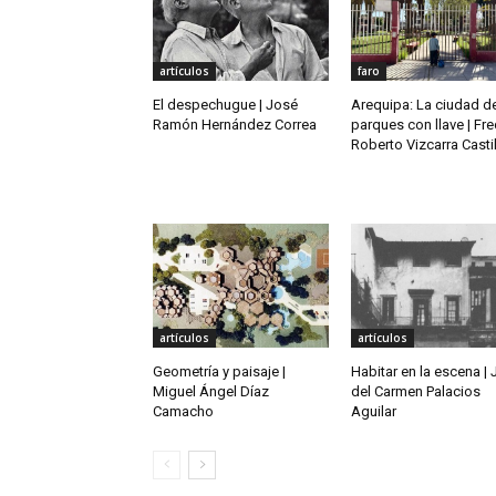
artículos
faro
El despechugue | José
Arequipa: La ciudad d
Ramón Hernández Correa
parques con llave | Fr
Roberto Vizcarra Casti
artículos
artículos
Geometría y paisaje |
Habitar en la escena |
Miguel Ángel Díaz
del Carmen Palacios
Camacho
Aguilar