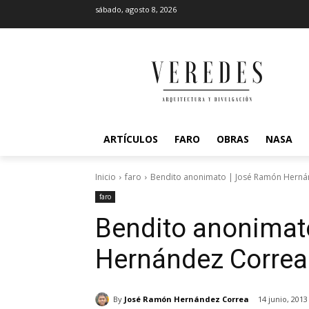
sábado, agosto 8, 2026
ARTÍCULOS
FARO
OBRAS
NASA
Inicio
faro
Bendito anonimato | José Ramón Herná
faro
Bendito anonimat
Hernández Correa
By
José Ramón Hernández Correa
14 junio, 2013