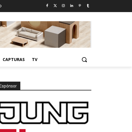
D
CAPTURAS
TV
Espónsor