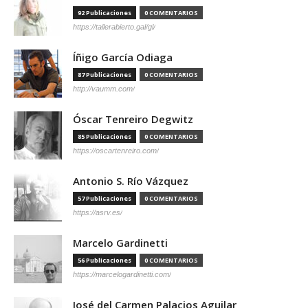
92 Publicaciones
0 COMENTARIOS
https://tallerabierto.gal/gl/
Íñigo García Odiaga
87 Publicaciones
0 COMENTARIOS
http://vaumm.com/
Óscar Tenreiro Degwitz
85 Publicaciones
0 COMENTARIOS
https://oscartenreiro.com/
Antonio S. Río Vázquez
57 Publicaciones
0 COMENTARIOS
https://asrv.es/
Marcelo Gardinetti
56 Publicaciones
0 COMENTARIOS
https://marcelogardinetti.com/
José del Carmen Palacios Aguilar