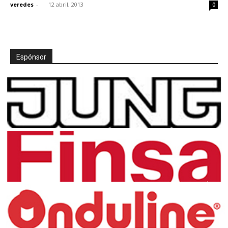
veredes
-
12 abril, 2013
0
Espónsor
[:]