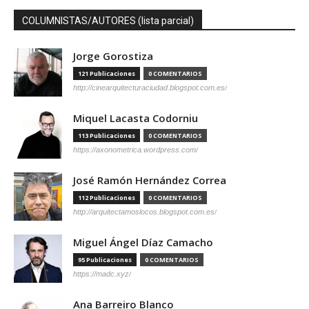
COLUMNISTAS/AUTORES (lista parcial)
Jorge Gorostiza
121 Publicaciones
0 COMENTARIOS
http://cinearquitecturaciudad.blogspot.com.es/
Miquel Lacasta Codorniu
113 Publicaciones
0 COMENTARIOS
https://axonometrica.wordpress.com/
José Ramón Hernández Correa
112 Publicaciones
0 COMENTARIOS
http://arquitectamoslocos.blogspot.com.es/
Miguel Ángel Díaz Camacho
95 Publicaciones
0 COMENTARIOS
https://madc.xyz/
Ana Barreiro Blanco