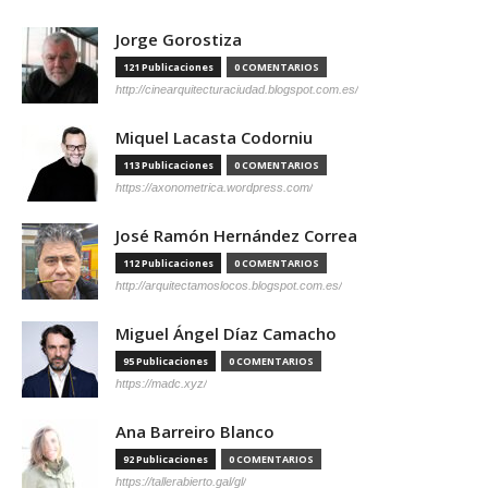
Jorge Gorostiza
121 Publicaciones
0 COMENTARIOS
http://cinearquitecturaciudad.blogspot.com.es/
Miquel Lacasta Codorniu
113 Publicaciones
0 COMENTARIOS
https://axonometrica.wordpress.com/
José Ramón Hernández Correa
112 Publicaciones
0 COMENTARIOS
http://arquitectamoslocos.blogspot.com.es/
Miguel Ángel Díaz Camacho
95 Publicaciones
0 COMENTARIOS
https://madc.xyz/
Ana Barreiro Blanco
92 Publicaciones
0 COMENTARIOS
https://tallerabierto.gal/gl/