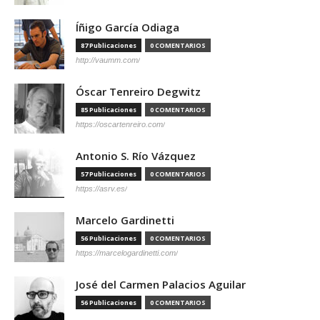
Íñigo García Odiaga
87 Publicaciones
0 COMENTARIOS
http://vaumm.com/
Óscar Tenreiro Degwitz
85 Publicaciones
0 COMENTARIOS
https://oscartenreiro.com/
Antonio S. Río Vázquez
57 Publicaciones
0 COMENTARIOS
https://asrv.es/
Marcelo Gardinetti
56 Publicaciones
0 COMENTARIOS
https://marcelogardinetti.com/
José del Carmen Palacios Aguilar
56 Publicaciones
0 COMENTARIOS