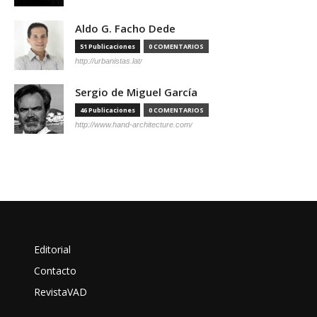
Aldo G. Facho Dede
51 Publicaciones
0 COMENTARIOS
http://urbanistas.lat/
Sergio de Miguel García
46 Publicaciones
0 COMENTARIOS
http://www.hand-architecture.com/
Editorial
Contacto
RevistaVAD