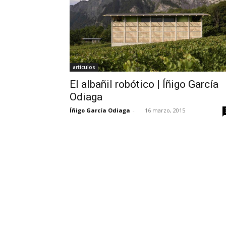
artículos
El albañil robótico | Íñigo García
Odiaga
Íñigo García Odiaga
-
16 marzo, 2015