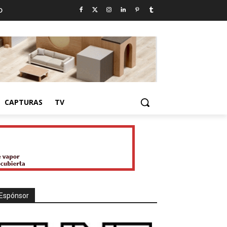
D
CAPTURAS
TV
Espónsor