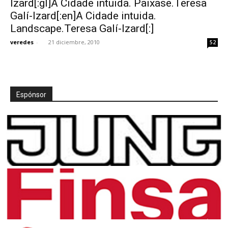
Izard[:gl]A Cidade intuida. Paixase.Teresa
Galí-Izard[:en]A Cidade intuida.
Landscape.Teresa Galí-Izard[:]
veredes
-
21 diciembre, 2010
52
Espónsor