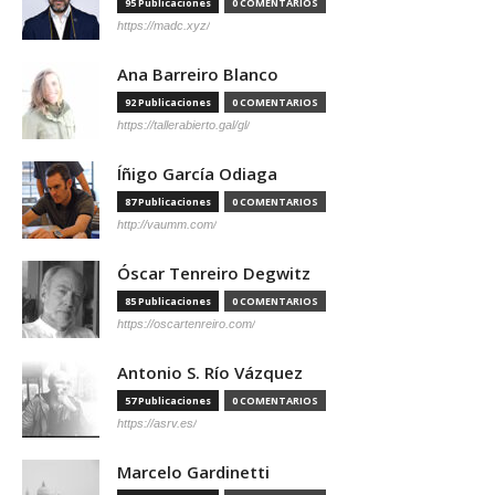
95 Publicaciones
0 COMENTARIOS
https://madc.xyz/
Ana Barreiro Blanco
92 Publicaciones
0 COMENTARIOS
https://tallerabierto.gal/gl/
Íñigo García Odiaga
87 Publicaciones
0 COMENTARIOS
http://vaumm.com/
Óscar Tenreiro Degwitz
85 Publicaciones
0 COMENTARIOS
https://oscartenreiro.com/
Antonio S. Río Vázquez
57 Publicaciones
0 COMENTARIOS
https://asrv.es/
Marcelo Gardinetti