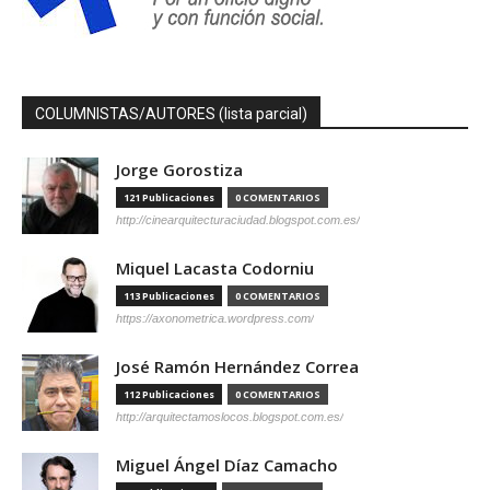
COLUMNISTAS/AUTORES (lista parcial)
Jorge Gorostiza
121 Publicaciones
0 COMENTARIOS
http://cinearquitecturaciudad.blogspot.com.es/
Miquel Lacasta Codorniu
113 Publicaciones
0 COMENTARIOS
https://axonometrica.wordpress.com/
José Ramón Hernández Correa
112 Publicaciones
0 COMENTARIOS
http://arquitectamoslocos.blogspot.com.es/
Miguel Ángel Díaz Camacho