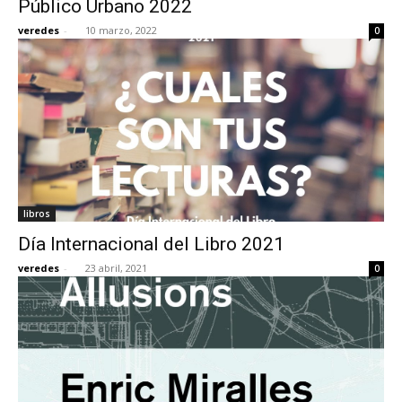
Público Urbano 2022
veredes
-
10 marzo, 2022
0
[:]
libros
Día Internacional del Libro 2021
veredes
-
23 abril, 2021
0