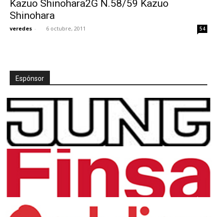
Kazuo Shinohara2G N.58/59 Kazuo
Shinohara
veredes
-
6 octubre, 2011
54
[:]
Espónsor