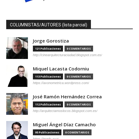
COLUMNISTAS/AUTORES (lista parcial)
Jorge Gorostiza
121 Publicaciones
0 COMENTARIOS
http://cinearquitecturaciudad.blogspot.com.es/
Miquel Lacasta Codorniu
113 Publicaciones
0 COMENTARIOS
https://axonometrica.wordpress.com/
José Ramón Hernández Correa
112 Publicaciones
0 COMENTARIOS
http://arquitectamoslocos.blogspot.com.es/
Miguel Ángel Díaz Camacho
95 Publicaciones
0 COMENTARIOS
https://madc.xyz/