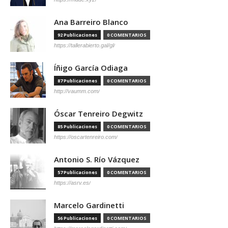
Ana Barreiro Blanco
92 Publicaciones
0 COMENTARIOS
https://tallerabierto.gal/gl/
Íñigo García Odiaga
87 Publicaciones
0 COMENTARIOS
http://vaumm.com/
Óscar Tenreiro Degwitz
85 Publicaciones
0 COMENTARIOS
https://oscartenreiro.com/
Antonio S. Río Vázquez
57 Publicaciones
0 COMENTARIOS
https://asrv.es/
Marcelo Gardinetti
56 Publicaciones
0 COMENTARIOS