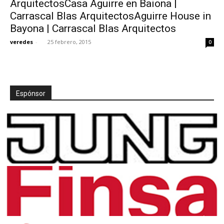
ArquitectosCasa Aguirre en Baiona |
Carrascal Blas ArquitectosAguirre House in
Bayona | Carrascal Blas Arquitectos
veredes
-
25 febrero, 2015
0
[:]
Espónsor