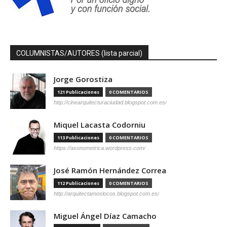
COLUMNISTAS/AUTORES (lista parcial)
Jorge Gorostiza
121 Publicaciones
0 COMENTARIOS
http://cinearquitecturaciudad.blogspot.com.es/
Miquel Lacasta Codorniu
113 Publicaciones
0 COMENTARIOS
https://axonometrica.wordpress.com/
José Ramón Hernández Correa
112 Publicaciones
0 COMENTARIOS
http://arquitectamoslocos.blogspot.com.es/
Miguel Ángel Díaz Camacho