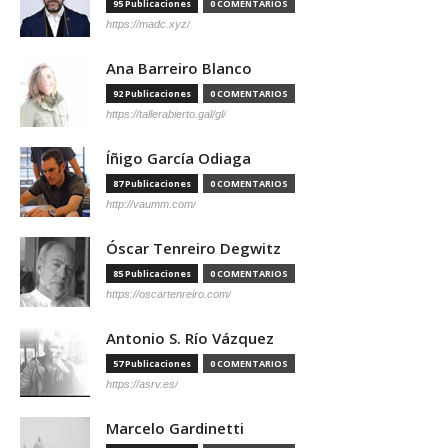
95 Publicaciones
0 COMENTARIOS
https://madc.xyz/
Ana Barreiro Blanco
92 Publicaciones
0 COMENTARIOS
https://tallerabierto.gal/gl/
Íñigo García Odiaga
87 Publicaciones
0 COMENTARIOS
http://vaumm.com/
Óscar Tenreiro Degwitz
85 Publicaciones
0 COMENTARIOS
https://oscartenreiro.com/
Antonio S. Río Vázquez
57 Publicaciones
0 COMENTARIOS
https://asrv.es/
Marcelo Gardinetti