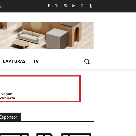
D
CAPTURAS
TV
Espónsor