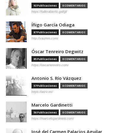
92 Publicaciones
0 COMENTARIOS
https://tallerabierto.gal/gl/
Íñigo García Odiaga
87 Publicaciones
0 COMENTARIOS
http://vaumm.com/
Óscar Tenreiro Degwitz
85 Publicaciones
0 COMENTARIOS
https://oscartenreiro.com/
Antonio S. Río Vázquez
57 Publicaciones
0 COMENTARIOS
https://asrv.es/
Marcelo Gardinetti
56 Publicaciones
0 COMENTARIOS
https://marcelogardinetti.com/
José del Carmen Palacios Aguilar