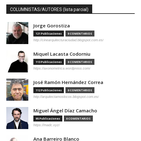
COLUMNISTAS/AUTORES (lista parcial)
Jorge Gorostiza
121 Publicaciones
0 COMENTARIOS
http://cinearquitecturaciudad.blogspot.com.es/
Miquel Lacasta Codorniu
113 Publicaciones
0 COMENTARIOS
https://axonometrica.wordpress.com/
José Ramón Hernández Correa
112 Publicaciones
0 COMENTARIOS
http://arquitectamoslocos.blogspot.com.es/
Miguel Ángel Díaz Camacho
95 Publicaciones
0 COMENTARIOS
https://madc.xyz/
Ana Barreiro Blanco