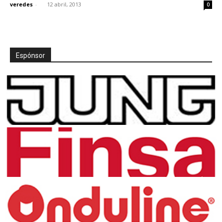
veredes
-
12 abril, 2013
0
Espónsor
[:]