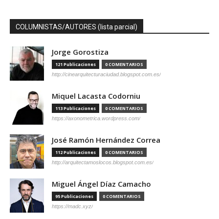
COLUMNISTAS/AUTORES (lista parcial)
Jorge Gorostiza
121 Publicaciones
0 COMENTARIOS
http://cinearquitecturaciudad.blogspot.com.es/
Miquel Lacasta Codorniu
113 Publicaciones
0 COMENTARIOS
https://axonometrica.wordpress.com/
José Ramón Hernández Correa
112 Publicaciones
0 COMENTARIOS
http://arquitectamoslocos.blogspot.com.es/
Miguel Ángel Díaz Camacho
95 Publicaciones
0 COMENTARIOS
https://madc.xyz/