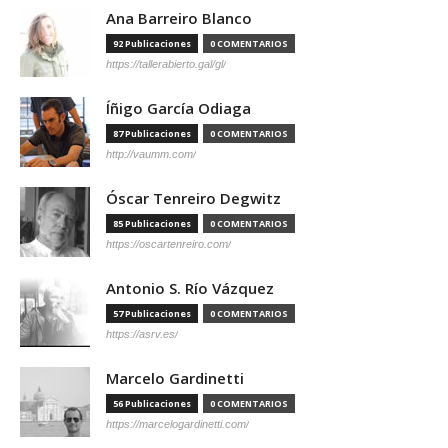
Ana Barreiro Blanco
92 Publicaciones
0 COMENTARIOS
https://tallerabierto.gal/gl/
Íñigo García Odiaga
87 Publicaciones
0 COMENTARIOS
http://vaumm.com/
Óscar Tenreiro Degwitz
85 Publicaciones
0 COMENTARIOS
https://oscartenreiro.com/
Antonio S. Río Vázquez
57 Publicaciones
0 COMENTARIOS
https://asrv.es/
Marcelo Gardinetti
56 Publicaciones
0 COMENTARIOS
https://marcelogardinetti.com/