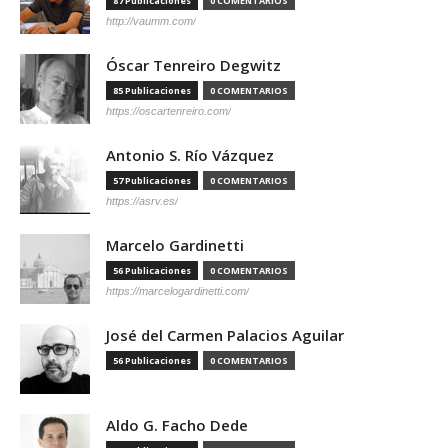
87 Publicaciones
0 COMENTARIOS
http://vaumm.com/
Óscar Tenreiro Degwitz
85 Publicaciones
0 COMENTARIOS
https://oscartenreiro.com/
Antonio S. Río Vázquez
57 Publicaciones
0 COMENTARIOS
https://asrv.es/
Marcelo Gardinetti
56 Publicaciones
0 COMENTARIOS
https://marcelogardinetti.com/
José del Carmen Palacios Aguilar
56 Publicaciones
0 COMENTARIOS
Aldo G. Facho Dede