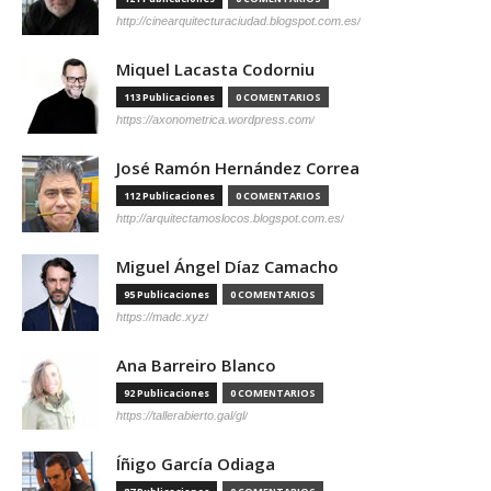
http://cinearquitecturaciudad.blogspot.com.es/
Miquel Lacasta Codorniu
113 Publicaciones
0 COMENTARIOS
https://axonometrica.wordpress.com/
José Ramón Hernández Correa
112 Publicaciones
0 COMENTARIOS
http://arquitectamoslocos.blogspot.com.es/
Miguel Ángel Díaz Camacho
95 Publicaciones
0 COMENTARIOS
https://madc.xyz/
Ana Barreiro Blanco
92 Publicaciones
0 COMENTARIOS
https://tallerabierto.gal/gl/
Íñigo García Odiaga