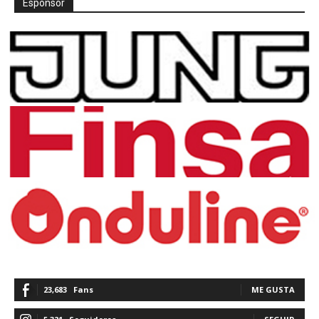
Espónsor
23,683
Fans
ME GUSTA