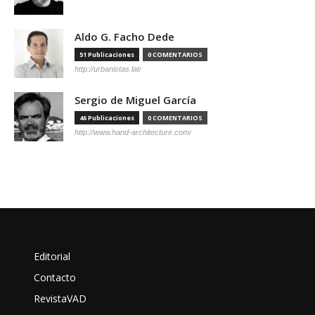
Aldo G. Facho Dede
51 Publicaciones
0 COMENTARIOS
http://urbanistas.lat/
Sergio de Miguel García
46 Publicaciones
0 COMENTARIOS
http://www.hand-architecture.com/
Editorial
Contacto
RevistaVAD