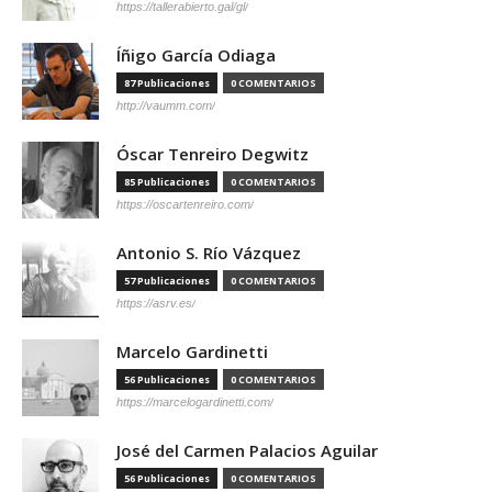
https://tallerabierto.gal/gl/
Íñigo García Odiaga
87 Publicaciones
0 COMENTARIOS
http://vaumm.com/
Óscar Tenreiro Degwitz
85 Publicaciones
0 COMENTARIOS
https://oscartenreiro.com/
Antonio S. Río Vázquez
57 Publicaciones
0 COMENTARIOS
https://asrv.es/
Marcelo Gardinetti
56 Publicaciones
0 COMENTARIOS
https://marcelogardinetti.com/
José del Carmen Palacios Aguilar
56 Publicaciones
0 COMENTARIOS