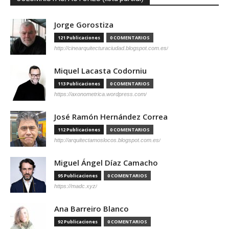
Jorge Gorostiza
121 Publicaciones
0 COMENTARIOS
http://cinearquitecturaciudad.blogspot.com.es/
Miquel Lacasta Codorniu
113 Publicaciones
0 COMENTARIOS
https://axonometrica.wordpress.com/
José Ramón Hernández Correa
112 Publicaciones
0 COMENTARIOS
http://arquitectamoslocos.blogspot.com.es/
Miguel Ángel Díaz Camacho
95 Publicaciones
0 COMENTARIOS
https://madc.xyz/
Ana Barreiro Blanco
92 Publicaciones
0 COMENTARIOS