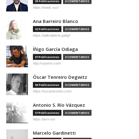
95 Publicaciones
0 COMENTARIOS
https://madc.xyz/
Ana Barreiro Blanco
92 Publicaciones
0 COMENTARIOS
https://tallerabierto.gal/gl/
Íñigo García Odiaga
87 Publicaciones
0 COMENTARIOS
http://vaumm.com/
Óscar Tenreiro Degwitz
85 Publicaciones
0 COMENTARIOS
https://oscartenreiro.com/
Antonio S. Río Vázquez
57 Publicaciones
0 COMENTARIOS
https://asrv.es/
Marcelo Gardinetti