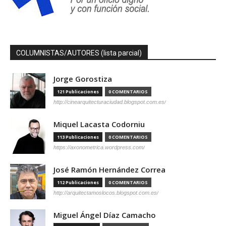
COLUMNISTAS/AUTORES (lista parcial)
Jorge Gorostiza
121 Publicaciones
0 COMENTARIOS
http://cinearquitecturaciudad.blogspot.com.es/
Miquel Lacasta Codorniu
113 Publicaciones
0 COMENTARIOS
https://axonometrica.wordpress.com/
José Ramón Hernández Correa
112 Publicaciones
0 COMENTARIOS
http://arquitectamoslocos.blogspot.com.es/
Miguel Ángel Díaz Camacho