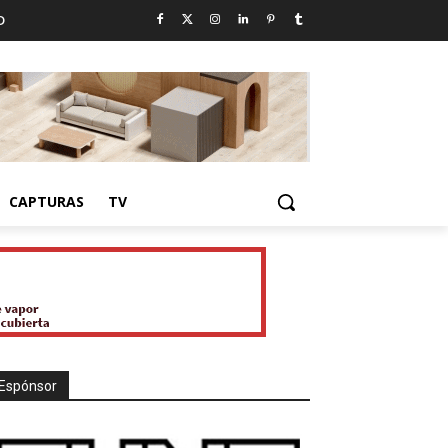
D
CAPTURAS
TV
Espónsor