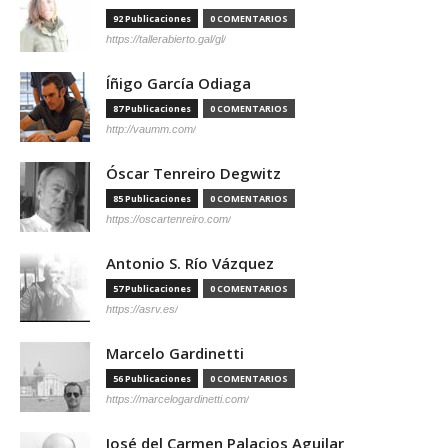
92 Publicaciones
0 COMENTARIOS
https://tallerabierto.gal/gl/
Íñigo García Odiaga
87 Publicaciones
0 COMENTARIOS
http://vaumm.com/
Óscar Tenreiro Degwitz
85 Publicaciones
0 COMENTARIOS
https://oscartenreiro.com/
Antonio S. Río Vázquez
57 Publicaciones
0 COMENTARIOS
https://asrv.es/
Marcelo Gardinetti
56 Publicaciones
0 COMENTARIOS
https://marcelogardinetti.com/
José del Carmen Palacios Aguilar