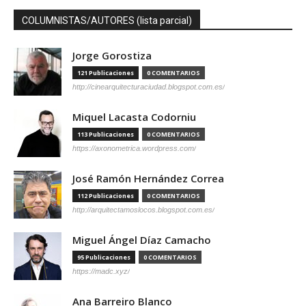
COLUMNISTAS/AUTORES (lista parcial)
Jorge Gorostiza
121 Publicaciones
0 COMENTARIOS
http://cinearquitecturaciudad.blogspot.com.es/
Miquel Lacasta Codorniu
113 Publicaciones
0 COMENTARIOS
https://axonometrica.wordpress.com/
José Ramón Hernández Correa
112 Publicaciones
0 COMENTARIOS
http://arquitectamoslocos.blogspot.com.es/
Miguel Ángel Díaz Camacho
95 Publicaciones
0 COMENTARIOS
https://madc.xyz/
Ana Barreiro Blanco