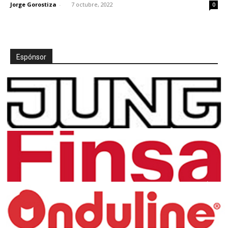
Jorge Gorostiza
-
7 octubre, 2022
0
Espónsor
[:]