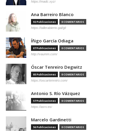
https://madc.xyz/
Ana Barreiro Blanco
92 Publicaciones
0 COMENTARIOS
https://tallerabierto.gal/gl/
Íñigo García Odiaga
87 Publicaciones
0 COMENTARIOS
http://vaumm.com/
Óscar Tenreiro Degwitz
85 Publicaciones
0 COMENTARIOS
https://oscartenreiro.com/
Antonio S. Río Vázquez
57 Publicaciones
0 COMENTARIOS
https://asrv.es/
Marcelo Gardinetti
56 Publicaciones
0 COMENTARIOS