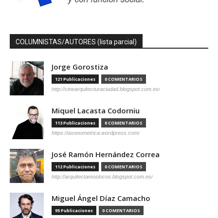
COLUMNISTAS/AUTORES (lista parcial)
Jorge Gorostiza
121 Publicaciones
0 COMENTARIOS
http://cinearquitecturaciudad.blogspot.com.es/
Miquel Lacasta Codorniu
113 Publicaciones
0 COMENTARIOS
https://axonometrica.wordpress.com/
José Ramón Hernández Correa
112 Publicaciones
0 COMENTARIOS
http://arquitectamoslocos.blogspot.com.es/
Miguel Ángel Díaz Camacho
95 Publicaciones
0 COMENTARIOS