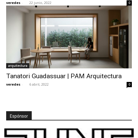
veredes
-
22 junio, 2022
0
[:]
arquitectura
Tanatori Guadassuar | PAM Arquitectura
veredes
-
6 abril, 2022
0
Espónsor