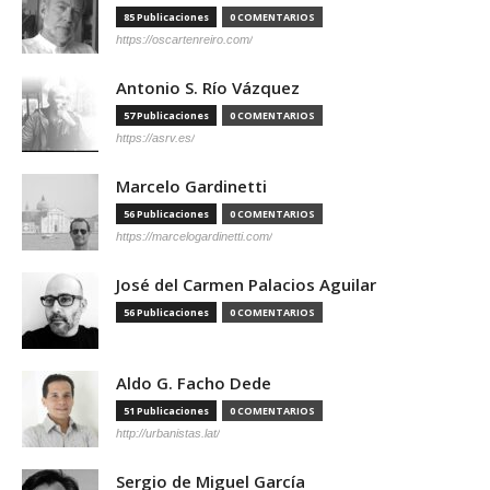
85 Publicaciones
0 COMENTARIOS
https://oscartenreiro.com/
Antonio S. Río Vázquez
57 Publicaciones
0 COMENTARIOS
https://asrv.es/
Marcelo Gardinetti
56 Publicaciones
0 COMENTARIOS
https://marcelogardinetti.com/
José del Carmen Palacios Aguilar
56 Publicaciones
0 COMENTARIOS
Aldo G. Facho Dede
51 Publicaciones
0 COMENTARIOS
http://urbanistas.lat/
Sergio de Miguel García