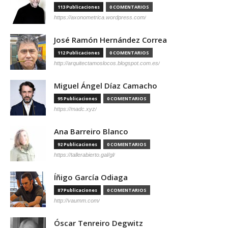
113 Publicaciones
0 COMENTARIOS
https://axonometrica.wordpress.com/
José Ramón Hernández Correa
112 Publicaciones
0 COMENTARIOS
http://arquitectamoslocos.blogspot.com.es/
Miguel Ángel Díaz Camacho
95 Publicaciones
0 COMENTARIOS
https://madc.xyz/
Ana Barreiro Blanco
92 Publicaciones
0 COMENTARIOS
https://tallerabierto.gal/gl/
Íñigo García Odiaga
87 Publicaciones
0 COMENTARIOS
http://vaumm.com/
Óscar Tenreiro Degwitz