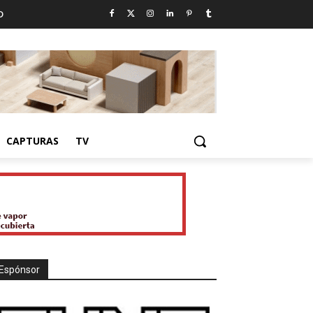
D
CAPTURAS
TV
Espónsor