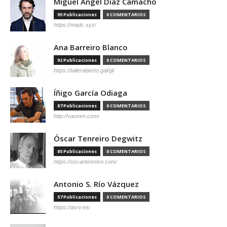
Miguel Ángel Díaz Camacho
95 Publicaciones
0 COMENTARIOS
https://madc.xyz/
Ana Barreiro Blanco
92 Publicaciones
0 COMENTARIOS
https://tallerabierto.gal/gl/
Íñigo García Odiaga
87 Publicaciones
0 COMENTARIOS
http://vaumm.com/
Óscar Tenreiro Degwitz
85 Publicaciones
0 COMENTARIOS
https://oscartenreiro.com/
Antonio S. Río Vázquez
57 Publicaciones
0 COMENTARIOS
https://asrv.es/