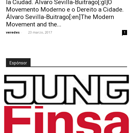
la Ciudad. Álvaro Sevilla-Buitrago[:gl]O
Movemento Moderno e o Dereito a Cidade.
Álvaro Sevilla-Buitrago[:en]The Modern
Movement and the...
veredes
-
23 marzo, 2017
1
[:]
Espónsor