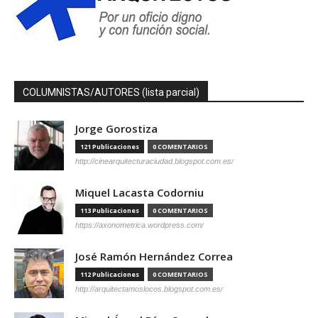
COLUMNISTAS/AUTORES (lista parcial)
Jorge Gorostiza
121 Publicaciones
0 COMENTARIOS
http://cinearquitecturaciudad.blogspot.com.es/
Miquel Lacasta Codorniu
113 Publicaciones
0 COMENTARIOS
https://axonometrica.wordpress.com/
José Ramón Hernández Correa
112 Publicaciones
0 COMENTARIOS
http://arquitectamoslocos.blogspot.com.es/