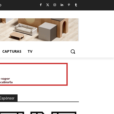
D
CAPTURAS
TV
Espónsor