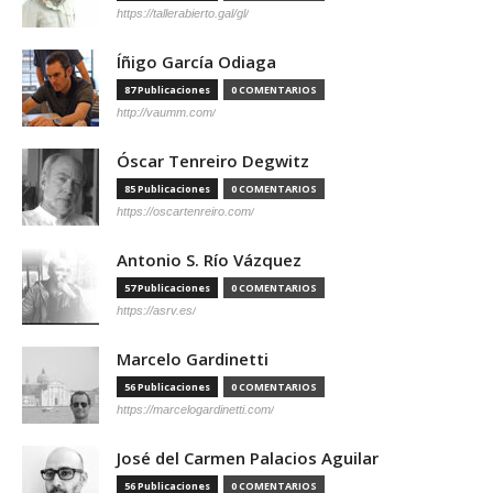
https://tallerabierto.gal/gl/
Íñigo García Odiaga
87 Publicaciones
0 COMENTARIOS
http://vaumm.com/
Óscar Tenreiro Degwitz
85 Publicaciones
0 COMENTARIOS
https://oscartenreiro.com/
Antonio S. Río Vázquez
57 Publicaciones
0 COMENTARIOS
https://asrv.es/
Marcelo Gardinetti
56 Publicaciones
0 COMENTARIOS
https://marcelogardinetti.com/
José del Carmen Palacios Aguilar
56 Publicaciones
0 COMENTARIOS