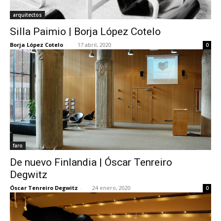
arquitectos
Silla Paimio | Borja López Cotelo
Borja López Cotelo
-
17 abril, 2020
0
faro
De nuevo Finlandia | Óscar Tenreiro
Degwitz
Óscar Tenreiro Degwitz
-
24 enero, 2020
0