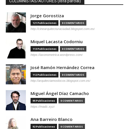
COLUMNISTAS/AUTORES (lista parcial)
Jorge Gorostiza
121 Publicaciones
0 COMENTARIOS
http://cinearquitecturaciudad.blogspot.com.es/
Miquel Lacasta Codorniu
113 Publicaciones
0 COMENTARIOS
https://axonometrica.wordpress.com/
José Ramón Hernández Correa
112 Publicaciones
0 COMENTARIOS
http://arquitectamoslocos.blogspot.com.es/
Miguel Ángel Díaz Camacho
95 Publicaciones
0 COMENTARIOS
https://madc.xyz/
Ana Barreiro Blanco
92 Publicaciones
0 COMENTARIOS