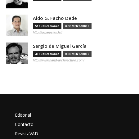
Aldo G. Facho Dede
51 Publicaciones
0 COMENTARIOS
http://urbanistas.lat/
Sergio de Miguel García
46 Publicaciones
0 COMENTARIOS
http://www.hand-architecture.com/
Editorial
Contacto
RevistaVAD