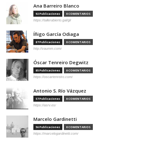
Ana Barreiro Blanco
92 Publicaciones
0 COMENTARIOS
https://tallerabierto.gal/gl/
Íñigo García Odiaga
87 Publicaciones
0 COMENTARIOS
http://vaumm.com/
Óscar Tenreiro Degwitz
85 Publicaciones
0 COMENTARIOS
https://oscartenreiro.com/
Antonio S. Río Vázquez
57 Publicaciones
0 COMENTARIOS
https://asrv.es/
Marcelo Gardinetti
56 Publicaciones
0 COMENTARIOS
https://marcelogardinetti.com/