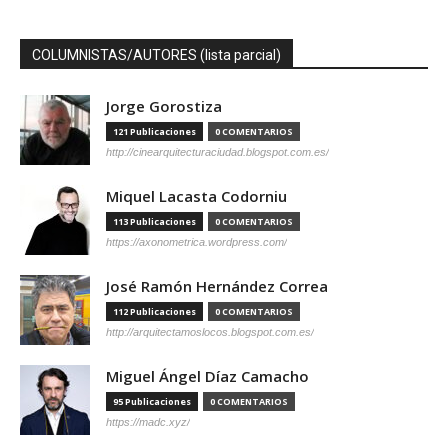
COLUMNISTAS/AUTORES (lista parcial)
Jorge Gorostiza
121 Publicaciones
0 COMENTARIOS
http://cinearquitecturaciudad.blogspot.com.es/
Miquel Lacasta Codorniu
113 Publicaciones
0 COMENTARIOS
https://axonometrica.wordpress.com/
José Ramón Hernández Correa
112 Publicaciones
0 COMENTARIOS
http://arquitectamoslocos.blogspot.com.es/
Miguel Ángel Díaz Camacho
95 Publicaciones
0 COMENTARIOS
https://madc.xyz/