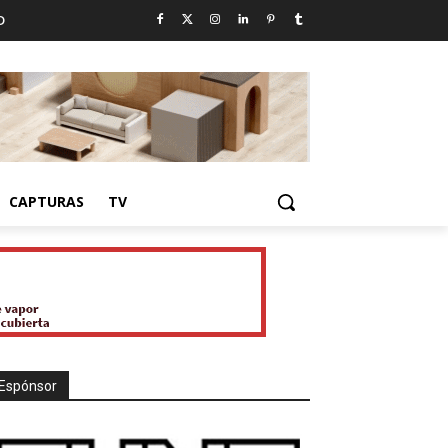
D
CAPTURAS
TV
Espónsor