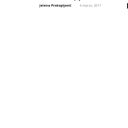
Jelena Prokopljević
-
6 marzo, 2017