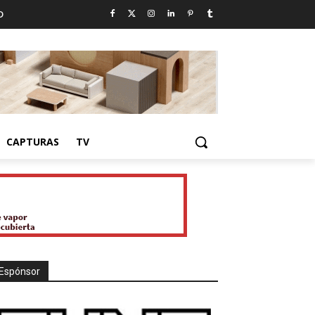
D
CAPTURAS
TV
Espónsor