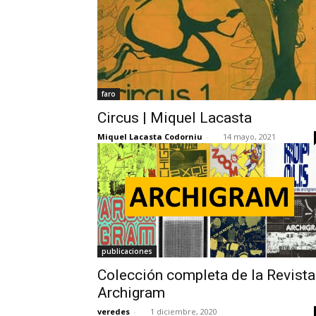
faro
Circus | Miquel Lacasta
Miquel Lacasta Codorniu
-
14 mayo, 2021
publicaciones
Colección completa de la Revista
Archigram
veredes
-
1 diciembre, 2020