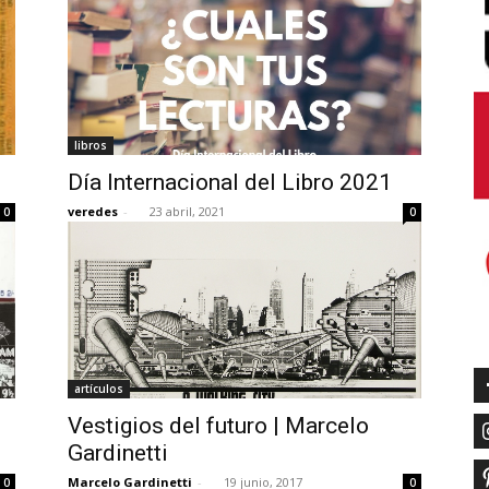
libros
Día Internacional del Libro 2021
veredes
-
23 abril, 2021
0
0
artículos
Vestigios del futuro | Marcelo
Gardinetti
Marcelo Gardinetti
-
19 junio, 2017
0
0