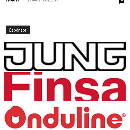
veredes
-
21 noviembre, 2017
0
Espónsor