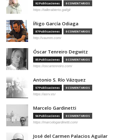
92 Publicaciones
0 COMENTARIOS
https://tallerabierto.gal/gl/
Íñigo García Odiaga
87 Publicaciones
0 COMENTARIOS
http://vaumm.com/
Óscar Tenreiro Degwitz
85 Publicaciones
0 COMENTARIOS
https://oscartenreiro.com/
Antonio S. Río Vázquez
57 Publicaciones
0 COMENTARIOS
https://asrv.es/
Marcelo Gardinetti
56 Publicaciones
0 COMENTARIOS
https://marcelogardinetti.com/
José del Carmen Palacios Aguilar