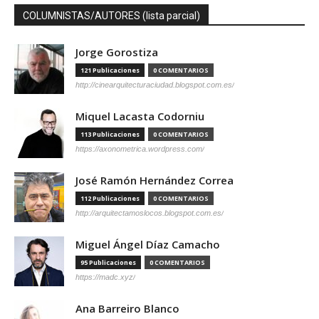
COLUMNISTAS/AUTORES (lista parcial)
Jorge Gorostiza
121 Publicaciones
0 COMENTARIOS
http://cinearquitecturaciudad.blogspot.com.es/
Miquel Lacasta Codorniu
113 Publicaciones
0 COMENTARIOS
https://axonometrica.wordpress.com/
José Ramón Hernández Correa
112 Publicaciones
0 COMENTARIOS
http://arquitectamoslocos.blogspot.com.es/
Miguel Ángel Díaz Camacho
95 Publicaciones
0 COMENTARIOS
https://madc.xyz/
Ana Barreiro Blanco