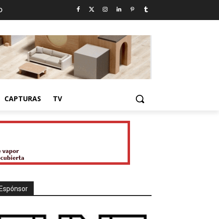
D
CAPTURAS
TV
Espónsor