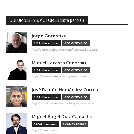
COLUMNISTAS/AUTORES (lista parcial)
Jorge Gorostiza
121 Publicaciones
0 COMENTARIOS
http://cinearquitecturaciudad.blogspot.com.es/
Miquel Lacasta Codorniu
113 Publicaciones
0 COMENTARIOS
https://axonometrica.wordpress.com/
José Ramón Hernández Correa
112 Publicaciones
0 COMENTARIOS
http://arquitectamoslocos.blogspot.com.es/
Miguel Ángel Díaz Camacho
95 Publicaciones
0 COMENTARIOS
https://madc.xyz/