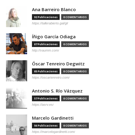
Ana Barreiro Blanco
92 Publicaciones
0 COMENTARIOS
https://tallerabierto.gal/gl/
Íñigo García Odiaga
87 Publicaciones
0 COMENTARIOS
http://vaumm.com/
Óscar Tenreiro Degwitz
85 Publicaciones
0 COMENTARIOS
https://oscartenreiro.com/
Antonio S. Río Vázquez
57 Publicaciones
0 COMENTARIOS
https://asrv.es/
Marcelo Gardinetti
56 Publicaciones
0 COMENTARIOS
https://marcelogardinetti.com/