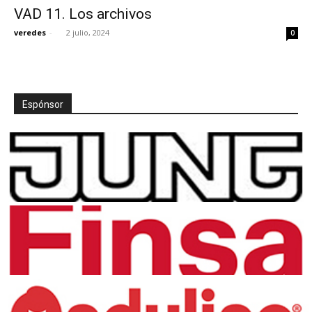
VAD 11. Los archivos
veredes
-
2 julio, 2024
0
[:]
Espónsor