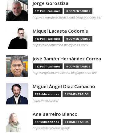
Jorge Gorostiza
121 Publicaciones
0 COMENTARIOS
http://cinearquitecturaciudad.blogspot.com.es/
Miquel Lacasta Codorniu
113 Publicaciones
0 COMENTARIOS
https://axonometrica.wordpress.com/
José Ramón Hernández Correa
112 Publicaciones
0 COMENTARIOS
http://arquitectamoslocos.blogspot.com.es/
Miguel Ángel Díaz Camacho
95 Publicaciones
0 COMENTARIOS
https://madc.xyz/
Ana Barreiro Blanco
92 Publicaciones
0 COMENTARIOS
https://tallerabierto.gal/gl/