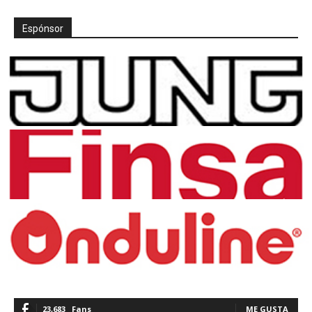
Espónsor
23,683
Fans
ME GUSTA