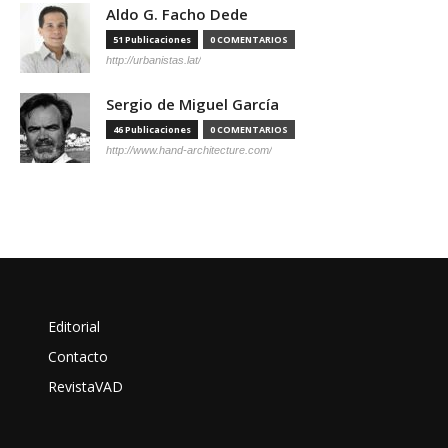
Aldo G. Facho Dede
51 Publicaciones
0 COMENTARIOS
http://urbanistas.lat/
Sergio de Miguel García
46 Publicaciones
0 COMENTARIOS
http://www.hand-architecture.com/
Editorial
Contacto
RevistaVAD