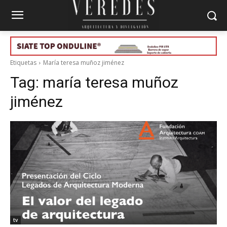
Etiquetas
María teresa muñoz jiménez
Tag:
maría teresa muñoz
jiménez
tv