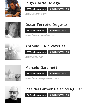
Íñigo García Odiaga
87 Publicaciones
0 COMENTARIOS
http://vaumm.com/
Óscar Tenreiro Degwitz
85 Publicaciones
0 COMENTARIOS
https://oscartenreiro.com/
Antonio S. Río Vázquez
57 Publicaciones
0 COMENTARIOS
https://asrv.es/
Marcelo Gardinetti
56 Publicaciones
0 COMENTARIOS
https://marcelogardinetti.com/
José del Carmen Palacios Aguilar
56 Publicaciones
0 COMENTARIOS