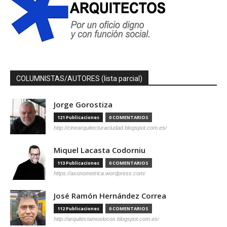
COLUMNISTAS/AUTORES (lista parcial)
Jorge Gorostiza
121 Publicaciones
0 COMENTARIOS
http://cinearquitecturaciudad.blogspot.com.es/
Miquel Lacasta Codorniu
113 Publicaciones
0 COMENTARIOS
https://axonometrica.wordpress.com/
José Ramón Hernández Correa
112 Publicaciones
0 COMENTARIOS
http://arquitectamoslocos.blogspot.com.es/