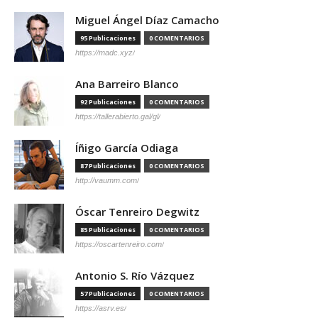
Miguel Ángel Díaz Camacho
95 Publicaciones
0 COMENTARIOS
https://madc.xyz/
Ana Barreiro Blanco
92 Publicaciones
0 COMENTARIOS
https://tallerabierto.gal/gl/
Íñigo García Odiaga
87 Publicaciones
0 COMENTARIOS
http://vaumm.com/
Óscar Tenreiro Degwitz
85 Publicaciones
0 COMENTARIOS
https://oscartenreiro.com/
Antonio S. Río Vázquez
57 Publicaciones
0 COMENTARIOS
https://asrv.es/