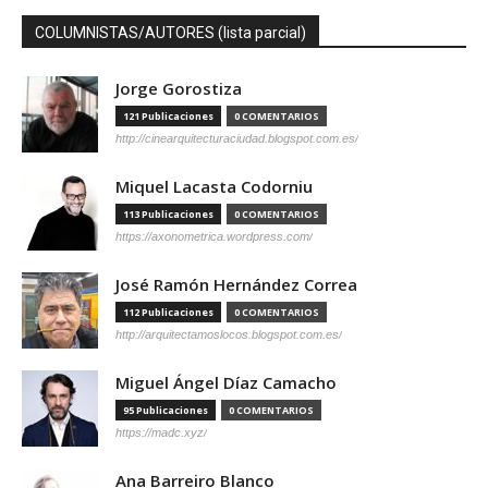
COLUMNISTAS/AUTORES (lista parcial)
Jorge Gorostiza
121 Publicaciones
0 COMENTARIOS
http://cinearquitecturaciudad.blogspot.com.es/
Miquel Lacasta Codorniu
113 Publicaciones
0 COMENTARIOS
https://axonometrica.wordpress.com/
José Ramón Hernández Correa
112 Publicaciones
0 COMENTARIOS
http://arquitectamoslocos.blogspot.com.es/
Miguel Ángel Díaz Camacho
95 Publicaciones
0 COMENTARIOS
https://madc.xyz/
Ana Barreiro Blanco