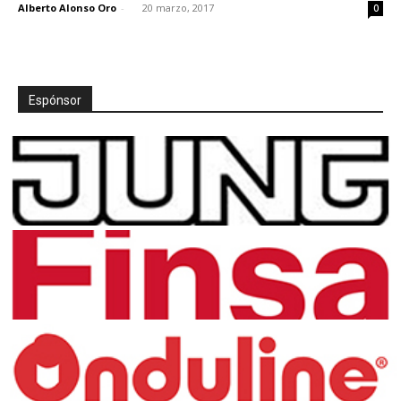
Alberto Alonso Oro
-
20 marzo, 2017
0
Espónsor
[:]