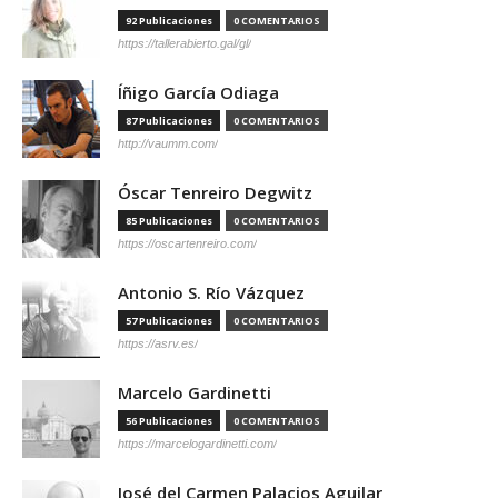
92 Publicaciones
0 COMENTARIOS
https://tallerabierto.gal/gl/
Íñigo García Odiaga
87 Publicaciones
0 COMENTARIOS
http://vaumm.com/
Óscar Tenreiro Degwitz
85 Publicaciones
0 COMENTARIOS
https://oscartenreiro.com/
Antonio S. Río Vázquez
57 Publicaciones
0 COMENTARIOS
https://asrv.es/
Marcelo Gardinetti
56 Publicaciones
0 COMENTARIOS
https://marcelogardinetti.com/
José del Carmen Palacios Aguilar