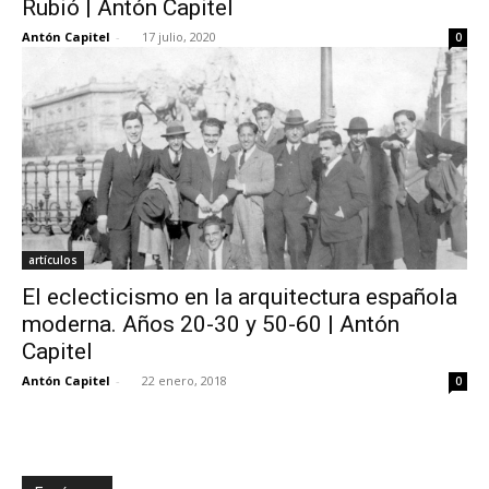
Rubió | Antón Capitel
Antón Capitel
-
17 julio, 2020
0
[:]
artículos
El eclecticismo en la arquitectura española
moderna. Años 20-30 y 50-60 | Antón
Capitel
Antón Capitel
-
22 enero, 2018
0