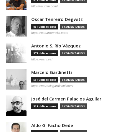
87 Publicaciones
0 COMENTARIOS
http://vaumm.com/
Óscar Tenreiro Degwitz
85 Publicaciones
0 COMENTARIOS
https://oscartenreiro.com/
Antonio S. Río Vázquez
57 Publicaciones
0 COMENTARIOS
https://asrv.es/
Marcelo Gardinetti
56 Publicaciones
0 COMENTARIOS
https://marcelogardinetti.com/
José del Carmen Palacios Aguilar
56 Publicaciones
0 COMENTARIOS
Aldo G. Facho Dede