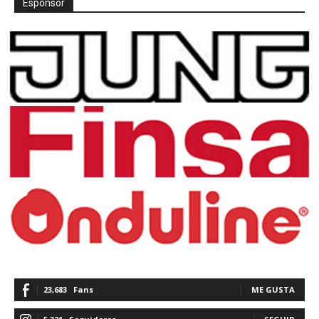
Espónsor
23,683
Fans
ME GUSTA