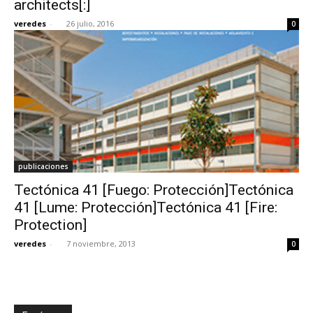
architects[:]
veredes
-
26 julio, 2016
0
[:]
publicaciones
Tectónica 41 [Fuego: Protección]Tectónica
41 [Lume: Protección]Tectónica 41 [Fire:
Protection]
veredes
-
7 noviembre, 2013
0