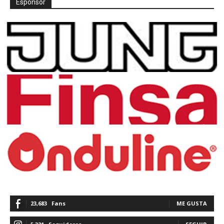
Espónsor
23,683
Fans
ME GUSTA