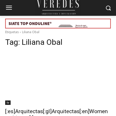
Etiquetas
Liliana Obal
Tag:
Liliana Obal
tv
[:es]Arquitectas[:gl]Arquitectas[:en]Women