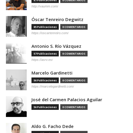
87 Publicaciones
0 COMENTARIOS
http://vaumm.com/
Óscar Tenreiro Degwitz
85 Publicaciones
0 COMENTARIOS
https://oscartenreiro.com/
Antonio S. Río Vázquez
57 Publicaciones
0 COMENTARIOS
https://asrv.es/
Marcelo Gardinetti
56 Publicaciones
0 COMENTARIOS
https://marcelogardinetti.com/
José del Carmen Palacios Aguilar
56 Publicaciones
0 COMENTARIOS
Aldo G. Facho Dede