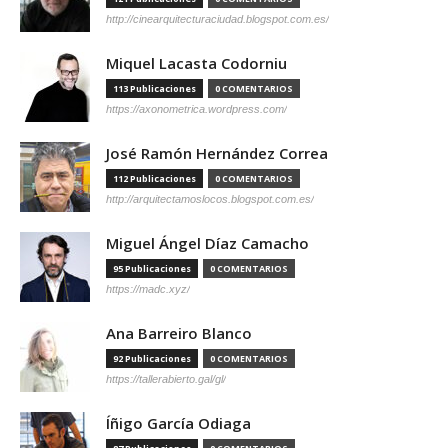
http://cinearquitecturaciudad.blogspot.com.es/
Miquel Lacasta Codorniu
113 Publicaciones
0 COMENTARIOS
https://axonometrica.wordpress.com/
José Ramón Hernández Correa
112 Publicaciones
0 COMENTARIOS
http://arquitectamoslocos.blogspot.com.es/
Miguel Ángel Díaz Camacho
95 Publicaciones
0 COMENTARIOS
https://madc.xyz/
Ana Barreiro Blanco
92 Publicaciones
0 COMENTARIOS
https://tallerabierto.gal/gl/
Íñigo García Odiaga