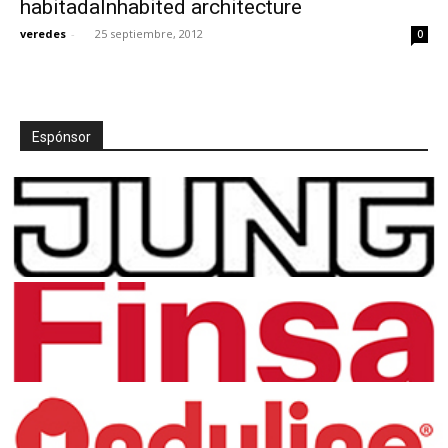
habitadaInhabited architecture
veredes
-
25 septiembre, 2012
0
[:]
Espónsor