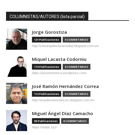
COLUMNISTAS/AUTORES (lista parcial)
Jorge Gorostiza
121 Publicaciones
0 COMENTARIOS
http://cinearquitecturaciudad.blogspot.com.es/
Miquel Lacasta Codorniu
113 Publicaciones
0 COMENTARIOS
https://axonometrica.wordpress.com/
José Ramón Hernández Correa
112 Publicaciones
0 COMENTARIOS
http://arquitectamoslocos.blogspot.com.es/
Miguel Ángel Díaz Camacho
95 Publicaciones
0 COMENTARIOS
https://madc.xyz/