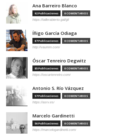
Ana Barreiro Blanco
92 Publicaciones
0 COMENTARIOS
https://tallerabierto.gal/gl/
Íñigo García Odiaga
87 Publicaciones
0 COMENTARIOS
http://vaumm.com/
Óscar Tenreiro Degwitz
85 Publicaciones
0 COMENTARIOS
https://oscartenreiro.com/
Antonio S. Río Vázquez
57 Publicaciones
0 COMENTARIOS
https://asrv.es/
Marcelo Gardinetti
56 Publicaciones
0 COMENTARIOS
https://marcelogardinetti.com/