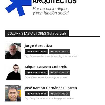
COLUMNISTAS/AUTORES (lista parcial)
Jorge Gorostiza
121 Publicaciones
0 COMENTARIOS
http://cinearquitecturaciudad.blogspot.com.es/
Miquel Lacasta Codorniu
113 Publicaciones
0 COMENTARIOS
https://axonometrica.wordpress.com/
José Ramón Hernández Correa
112 Publicaciones
0 COMENTARIOS
http://arquitectamoslocos.blogspot.com.es/