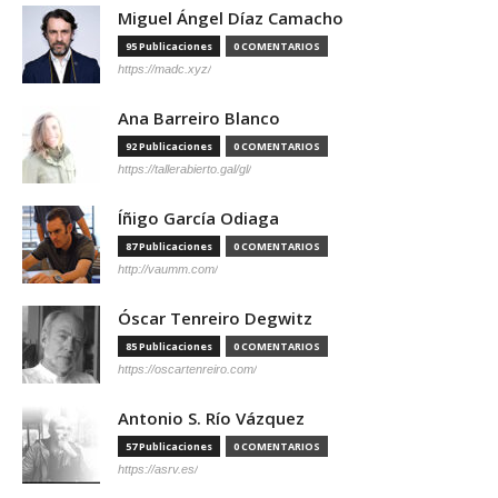
Miguel Ángel Díaz Camacho
95 Publicaciones
0 COMENTARIOS
https://madc.xyz/
Ana Barreiro Blanco
92 Publicaciones
0 COMENTARIOS
https://tallerabierto.gal/gl/
Íñigo García Odiaga
87 Publicaciones
0 COMENTARIOS
http://vaumm.com/
Óscar Tenreiro Degwitz
85 Publicaciones
0 COMENTARIOS
https://oscartenreiro.com/
Antonio S. Río Vázquez
57 Publicaciones
0 COMENTARIOS
https://asrv.es/