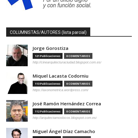
COLUMNISTAS/AUTORES (lista parcial)
Jorge Gorostiza
121 Publicaciones
0 COMENTARIOS
http://cinearquitecturaciudad.blogspot.com.es/
Miquel Lacasta Codorniu
113 Publicaciones
0 COMENTARIOS
https://axonometrica.wordpress.com/
José Ramón Hernández Correa
112 Publicaciones
0 COMENTARIOS
http://arquitectamoslocos.blogspot.com.es/
Miguel Ángel Díaz Camacho