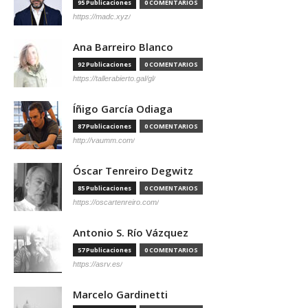
95 Publicaciones
0 COMENTARIOS
https://madc.xyz/
Ana Barreiro Blanco
92 Publicaciones
0 COMENTARIOS
https://tallerabierto.gal/gl/
Íñigo García Odiaga
87 Publicaciones
0 COMENTARIOS
http://vaumm.com/
Óscar Tenreiro Degwitz
85 Publicaciones
0 COMENTARIOS
https://oscartenreiro.com/
Antonio S. Río Vázquez
57 Publicaciones
0 COMENTARIOS
https://asrv.es/
Marcelo Gardinetti