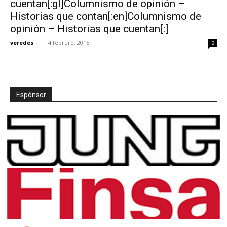
cuentan[:gl]Columnismo de opinión –
Historias que contan[:en]Columnismo de
opinión – Historias que cuentan[:]
veredes
-
4 febrero, 2015
0
[:]
Espónsor