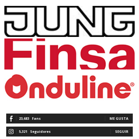
23,683
Fans
ME GUSTA
5,321
Seguidores
SEGUIR