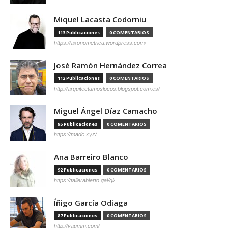
Miquel Lacasta Codorniu
113 Publicaciones
0 COMENTARIOS
https://axonometrica.wordpress.com/
José Ramón Hernández Correa
112 Publicaciones
0 COMENTARIOS
http://arquitectamoslocos.blogspot.com.es/
Miguel Ángel Díaz Camacho
95 Publicaciones
0 COMENTARIOS
https://madc.xyz/
Ana Barreiro Blanco
92 Publicaciones
0 COMENTARIOS
https://tallerabierto.gal/gl/
Íñigo García Odiaga
87 Publicaciones
0 COMENTARIOS
http://vaumm.com/