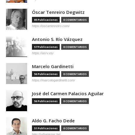
Óscar Tenreiro Degwitz
85 Publicaciones
0 COMENTARIOS
https://oscartenreiro.com/
Antonio S. Río Vázquez
57 Publicaciones
0 COMENTARIOS
https://asrv.es/
Marcelo Gardinetti
56 Publicaciones
0 COMENTARIOS
https://marcelogardinetti.com/
José del Carmen Palacios Aguilar
56 Publicaciones
0 COMENTARIOS
Aldo G. Facho Dede
51 Publicaciones
0 COMENTARIOS
http://urbanistas.lat/