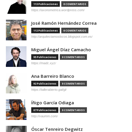
113 Publicaciones
0 COMENTARIOS
https://axonometrica.wordpress.com/
José Ramón Hernández Correa
112 Publicaciones
0 COMENTARIOS
http://arquitectamoslocos.blogspot.com.es/
Miguel Ángel Díaz Camacho
95 Publicaciones
0 COMENTARIOS
https://madc.xyz/
Ana Barreiro Blanco
92 Publicaciones
0 COMENTARIOS
https://tallerabierto.gal/gl/
Íñigo García Odiaga
87 Publicaciones
0 COMENTARIOS
http://vaumm.com/
Óscar Tenreiro Degwitz