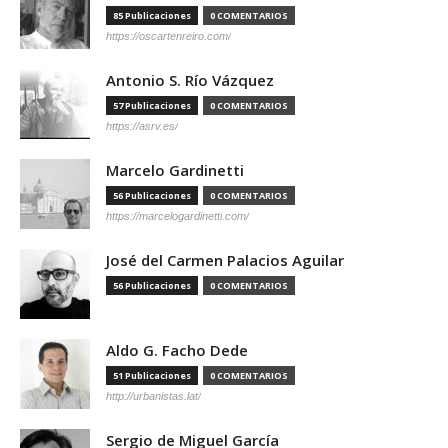
85 Publicaciones
0 COMENTARIOS
https://oscartenreiro.com/
Antonio S. Río Vázquez
57 Publicaciones
0 COMENTARIOS
https://asrv.es/
Marcelo Gardinetti
56 Publicaciones
0 COMENTARIOS
https://marcelogardinetti.com/
José del Carmen Palacios Aguilar
56 Publicaciones
0 COMENTARIOS
Aldo G. Facho Dede
51 Publicaciones
0 COMENTARIOS
http://urbanistas.lat/
Sergio de Miguel García