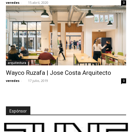
veredes
-
15 abril, 2020
0
[:]
arquitectura
Wayco Ruzafa | Jose Costa Arquitecto
veredes
-
17 julio, 2019
0
Espónsor