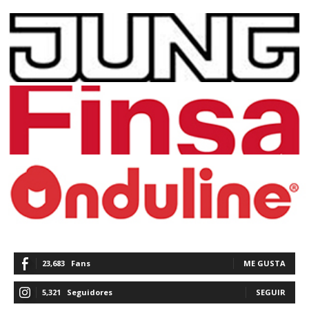
23,683
Fans
ME GUSTA
5,321
Seguidores
SEGUIR