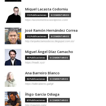
Miquel Lacasta Codorniu
113 Publicaciones
0 COMENTARIOS
https://axonometrica.wordpress.com/
José Ramón Hernández Correa
112 Publicaciones
0 COMENTARIOS
http://arquitectamoslocos.blogspot.com.es/
Miguel Ángel Díaz Camacho
95 Publicaciones
0 COMENTARIOS
https://madc.xyz/
Ana Barreiro Blanco
92 Publicaciones
0 COMENTARIOS
https://tallerabierto.gal/gl/
Íñigo García Odiaga
87 Publicaciones
0 COMENTARIOS
http://vaumm.com/