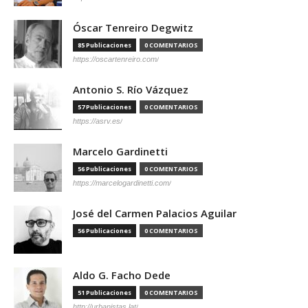
Óscar Tenreiro Degwitz
85 Publicaciones
0 COMENTARIOS
https://oscartenreiro.com/
Antonio S. Río Vázquez
57 Publicaciones
0 COMENTARIOS
https://asrv.es/
Marcelo Gardinetti
56 Publicaciones
0 COMENTARIOS
https://marcelogardinetti.com/
José del Carmen Palacios Aguilar
56 Publicaciones
0 COMENTARIOS
Aldo G. Facho Dede
51 Publicaciones
0 COMENTARIOS
http://urbanistas.lat/