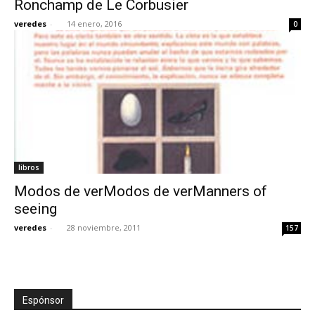
Ronchamp de Le Corbusier
veredes
-
14 enero, 2016
0
[:]
libros
Modos de verModos de verManners of
seeing
veredes
-
28 noviembre, 2011
157
Espónsor