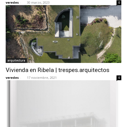
veredes
-
30 marzo, 2023
0
[:]
arquitectura
Vivienda en Ribela | trespes.arquitectos
veredes
-
17 noviembre, 2021
0