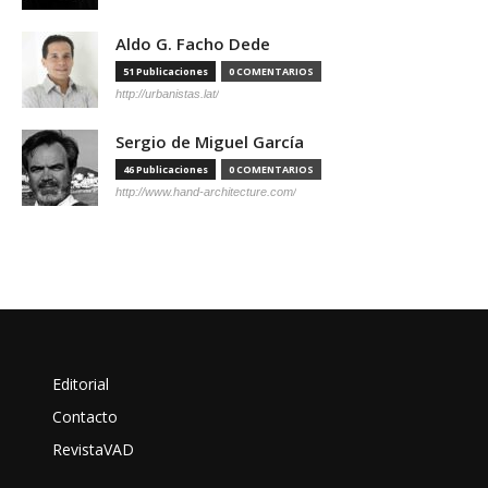
Aldo G. Facho Dede
51 Publicaciones
0 COMENTARIOS
http://urbanistas.lat/
Sergio de Miguel García
46 Publicaciones
0 COMENTARIOS
http://www.hand-architecture.com/
Editorial
Contacto
RevistaVAD