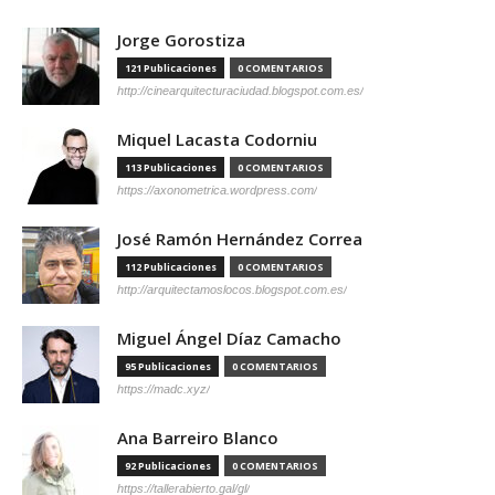
Jorge Gorostiza
121 Publicaciones
0 COMENTARIOS
http://cinearquitecturaciudad.blogspot.com.es/
Miquel Lacasta Codorniu
113 Publicaciones
0 COMENTARIOS
https://axonometrica.wordpress.com/
José Ramón Hernández Correa
112 Publicaciones
0 COMENTARIOS
http://arquitectamoslocos.blogspot.com.es/
Miguel Ángel Díaz Camacho
95 Publicaciones
0 COMENTARIOS
https://madc.xyz/
Ana Barreiro Blanco
92 Publicaciones
0 COMENTARIOS
https://tallerabierto.gal/gl/