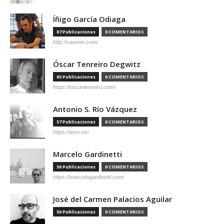
Íñigo García Odiaga
87 Publicaciones
0 COMENTARIOS
http://vaumm.com/
Óscar Tenreiro Degwitz
85 Publicaciones
0 COMENTARIOS
https://oscartenreiro.com/
Antonio S. Río Vázquez
57 Publicaciones
0 COMENTARIOS
https://asrv.es/
Marcelo Gardinetti
56 Publicaciones
0 COMENTARIOS
https://marcelogardinetti.com/
José del Carmen Palacios Aguilar
56 Publicaciones
0 COMENTARIOS