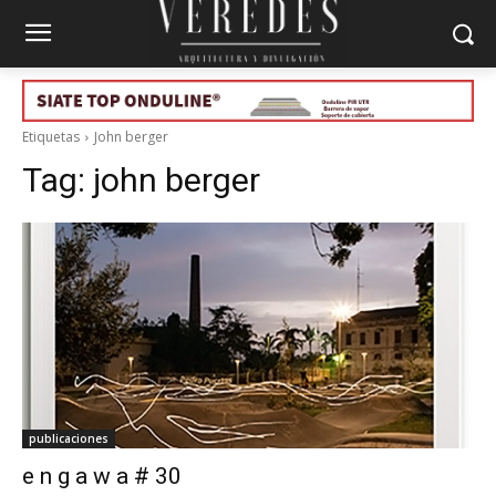
Etiquetas
John berger
Tag:
john berger
publicaciones
e n g a w a # 30