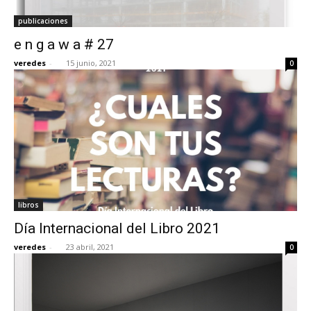
publicaciones
e n g a w a # 27
veredes
-
15 junio, 2021
0
libros
Día Internacional del Libro 2021
veredes
-
23 abril, 2021
0