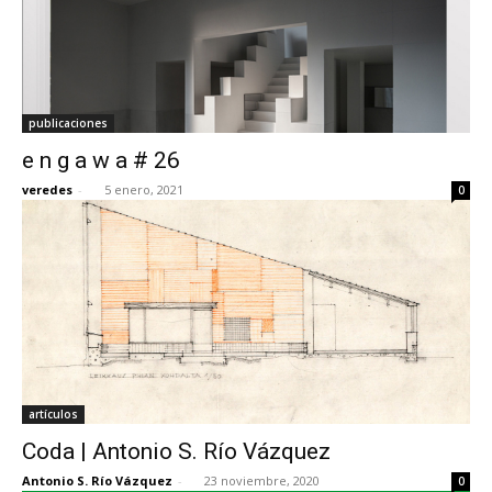
publicaciones
e n g a w a # 26
veredes
-
5 enero, 2021
0
artículos
Coda | Antonio S. Río Vázquez
Antonio S. Río Vázquez
-
23 noviembre, 2020
0