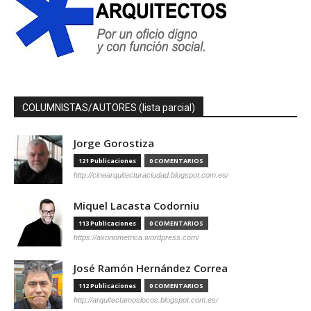
COLUMNISTAS/AUTORES (lista parcial)
Jorge Gorostiza
121 Publicaciones
0 COMENTARIOS
http://cinearquitecturaciudad.blogspot.com.es/
Miquel Lacasta Codorniu
113 Publicaciones
0 COMENTARIOS
https://axonometrica.wordpress.com/
José Ramón Hernández Correa
112 Publicaciones
0 COMENTARIOS
http://arquitectamoslocos.blogspot.com.es/