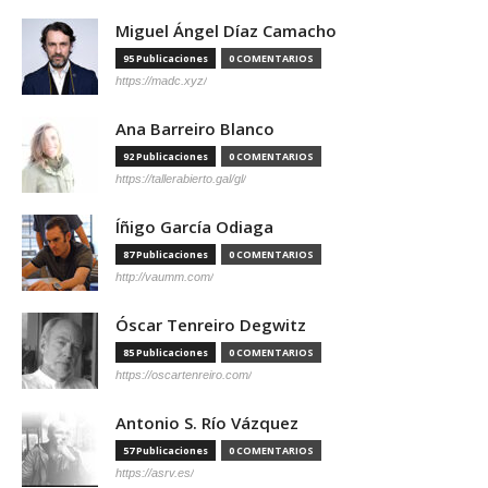
Miguel Ángel Díaz Camacho
95 Publicaciones
0 COMENTARIOS
https://madc.xyz/
Ana Barreiro Blanco
92 Publicaciones
0 COMENTARIOS
https://tallerabierto.gal/gl/
Íñigo García Odiaga
87 Publicaciones
0 COMENTARIOS
http://vaumm.com/
Óscar Tenreiro Degwitz
85 Publicaciones
0 COMENTARIOS
https://oscartenreiro.com/
Antonio S. Río Vázquez
57 Publicaciones
0 COMENTARIOS
https://asrv.es/