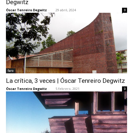
Degwitz
Óscar Tenreiro Degwitz
-
29 abril, 2024
0
[:]
faro
La crítica, 3 veces | Óscar Tenreiro Degwitz
Óscar Tenreiro Degwitz
-
5 febrero, 2021
0