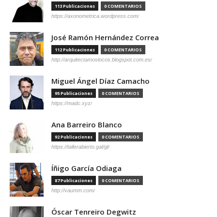
113 Publicaciones
0 COMENTARIOS
https://axonometrica.wordpress.com/
José Ramón Hernández Correa
112 Publicaciones
0 COMENTARIOS
http://arquitectamoslocos.blogspot.com.es/
Miguel Ángel Díaz Camacho
95 Publicaciones
0 COMENTARIOS
https://madc.xyz/
Ana Barreiro Blanco
92 Publicaciones
0 COMENTARIOS
https://tallerabierto.gal/gl/
Íñigo García Odiaga
87 Publicaciones
0 COMENTARIOS
http://vaumm.com/
Óscar Tenreiro Degwitz