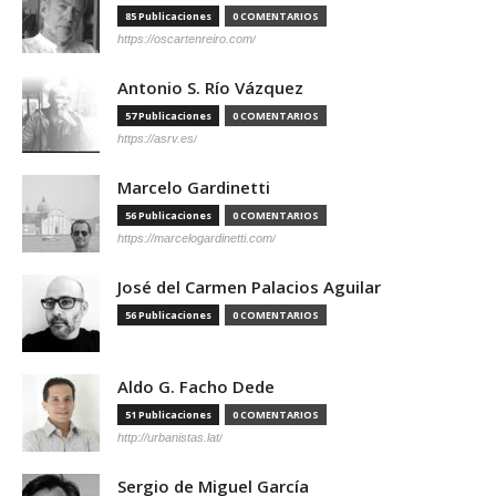
85 Publicaciones
0 COMENTARIOS
https://oscartenreiro.com/
Antonio S. Río Vázquez
57 Publicaciones
0 COMENTARIOS
https://asrv.es/
Marcelo Gardinetti
56 Publicaciones
0 COMENTARIOS
https://marcelogardinetti.com/
José del Carmen Palacios Aguilar
56 Publicaciones
0 COMENTARIOS
Aldo G. Facho Dede
51 Publicaciones
0 COMENTARIOS
http://urbanistas.lat/
Sergio de Miguel García