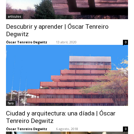
artículos
Descubrir y aprender | Óscar Tenreiro
Degwitz
Óscar Tenreiro Degwitz
-
13 abril, 2020
0
faro
Ciudad y arquitectura: una díada | Óscar
Tenreiro Degwitz
Óscar Tenreiro Degwitz
-
6 agosto, 2018
0