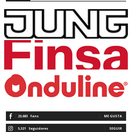
23,683
Fans
ME GUSTA
5,321
Seguidores
SEGUIR