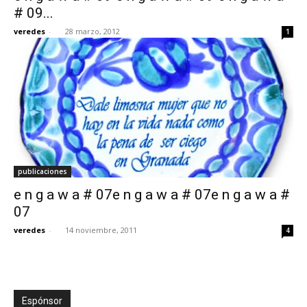
# 09...
veredes
-
28 marzo, 2012
1
publicaciones
e n g a w a # 07e n g a w a # 07e n g a w a #
07
veredes
-
14 noviembre, 2011
4
Espónsor