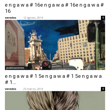
e n g a w a # 16e n g a w a # 16e n g a w a #
16
veredes
-
12 agosto, 2014
0
[:]
publicaciones
e n g a w a # 1 5e n g a w a # 1 5e n g a w a
# 1...
veredes
-
25 marzo, 2014
0