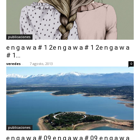
publicaciones
e n g a w a # 1 2e n g a w a # 1 2e n g a w a
# 1...
veredes
-
7 agosto, 2013
0
publicaciones
e n g a w a # 09 e n g a w a # 09 e n g a w a