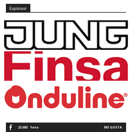
Espónsor
23,683
Fans
ME GUSTA