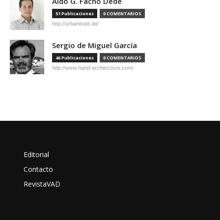
Aldo G. Facho Dede
51 Publicaciones
0 COMENTARIOS
http://urbanistas.lat/
Sergio de Miguel García
46 Publicaciones
0 COMENTARIOS
http://www.hand-architecture.com/
Editorial
Contacto
RevistaVAD