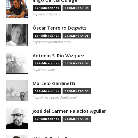
87 Publicaciones
0 COMENTARIOS
http://vaumm.com/
Óscar Tenreiro Degwitz
85 Publicaciones
0 COMENTARIOS
https://oscartenreiro.com/
Antonio S. Río Vázquez
57 Publicaciones
0 COMENTARIOS
https://asrv.es/
Marcelo Gardinetti
56 Publicaciones
0 COMENTARIOS
https://marcelogardinetti.com/
José del Carmen Palacios Aguilar
56 Publicaciones
0 COMENTARIOS