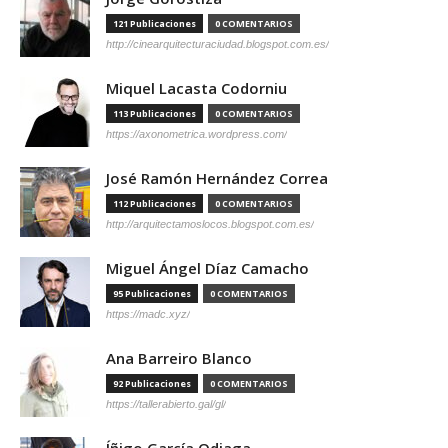
121 Publicaciones
0 COMENTARIOS
http://cinearquitecturaciudad.blogspot.com.es/
Miquel Lacasta Codorniu
113 Publicaciones
0 COMENTARIOS
https://axonometrica.wordpress.com/
José Ramón Hernández Correa
112 Publicaciones
0 COMENTARIOS
http://arquitectamoslocos.blogspot.com.es/
Miguel Ángel Díaz Camacho
95 Publicaciones
0 COMENTARIOS
https://madc.xyz/
Ana Barreiro Blanco
92 Publicaciones
0 COMENTARIOS
https://tallerabierto.gal/gl/
Íñigo García Odiaga