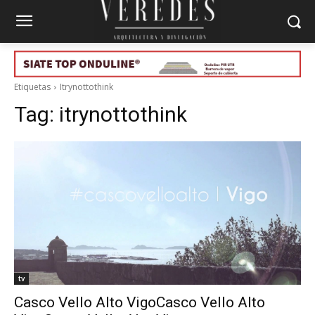
Etiquetas
Itrynottothink
Tag:
itrynottothink
tv
Casco Vello Alto VigoCasco Vello Alto