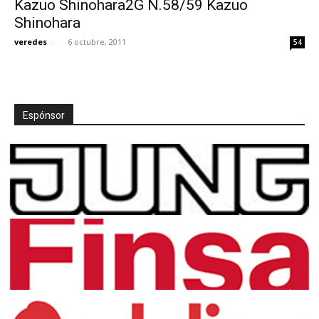
Kazuo Shinohara2G N.58/59 Kazuo
Shinohara
veredes
-
6 octubre, 2011
54
[:]
Espónsor