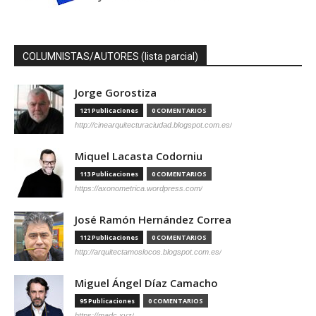
COLUMNISTAS/AUTORES (lista parcial)
Jorge Gorostiza
121 Publicaciones
0 COMENTARIOS
http://cinearquitecturaciudad.blogspot.com.es/
Miquel Lacasta Codorniu
113 Publicaciones
0 COMENTARIOS
https://axonometrica.wordpress.com/
José Ramón Hernández Correa
112 Publicaciones
0 COMENTARIOS
http://arquitectamoslocos.blogspot.com.es/
Miguel Ángel Díaz Camacho
95 Publicaciones
0 COMENTARIOS
https://madc.xyz/