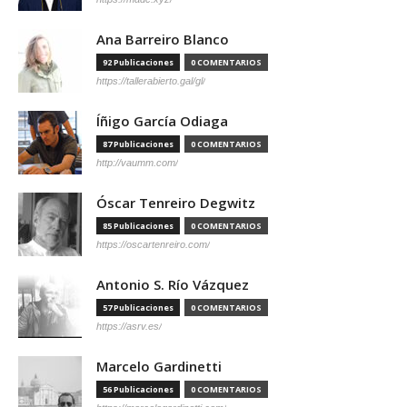
Ana Barreiro Blanco
92 Publicaciones
0 COMENTARIOS
https://tallerabierto.gal/gl/
Íñigo García Odiaga
87 Publicaciones
0 COMENTARIOS
http://vaumm.com/
Óscar Tenreiro Degwitz
85 Publicaciones
0 COMENTARIOS
https://oscartenreiro.com/
Antonio S. Río Vázquez
57 Publicaciones
0 COMENTARIOS
https://asrv.es/
Marcelo Gardinetti
56 Publicaciones
0 COMENTARIOS