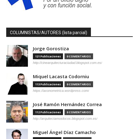
COLUMNISTAS/AUTORES (lista parcial)
Jorge Gorostiza
121 Publicaciones
0 COMENTARIOS
http://cinearquitecturaciudad.blogspot.com.es/
Miquel Lacasta Codorniu
113 Publicaciones
0 COMENTARIOS
https://axonometrica.wordpress.com/
José Ramón Hernández Correa
112 Publicaciones
0 COMENTARIOS
http://arquitectamoslocos.blogspot.com.es/
Miguel Ángel Díaz Camacho