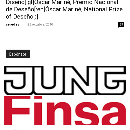
Diseño[:gl]Óscar Mariné, Premio Nacional
de Deseño[:en]Óscar Mariné, National Prize
of Deseño[:]
veredes
-
25 octubre, 2010
28
[:]
Espónsor