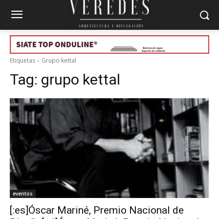
Etiquetas
Grupo kettal
Tag:
grupo kettal
eventos
[:es]Óscar Mariné, Premio Nacional de