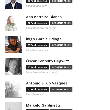
95 Publicaciones
0 COMENTARIOS
https://madc.xyz/
Ana Barreiro Blanco
92 Publicaciones
0 COMENTARIOS
https://tallerabierto.gal/gl/
Íñigo García Odiaga
87 Publicaciones
0 COMENTARIOS
http://vaumm.com/
Óscar Tenreiro Degwitz
85 Publicaciones
0 COMENTARIOS
https://oscartenreiro.com/
Antonio S. Río Vázquez
57 Publicaciones
0 COMENTARIOS
https://asrv.es/
Marcelo Gardinetti