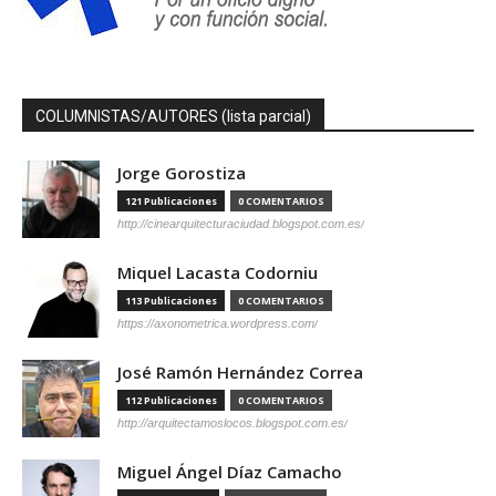
COLUMNISTAS/AUTORES (lista parcial)
Jorge Gorostiza
121 Publicaciones
0 COMENTARIOS
http://cinearquitecturaciudad.blogspot.com.es/
Miquel Lacasta Codorniu
113 Publicaciones
0 COMENTARIOS
https://axonometrica.wordpress.com/
José Ramón Hernández Correa
112 Publicaciones
0 COMENTARIOS
http://arquitectamoslocos.blogspot.com.es/
Miguel Ángel Díaz Camacho