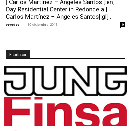
| Carlos Martínez – Ángeles Santos [:en]
Day Residential Center in Redondela |
Carlos Martínez – Ángeles Santos[:gl]...
veredes
-
30 diciembre, 2015
0
[:]
Espónsor