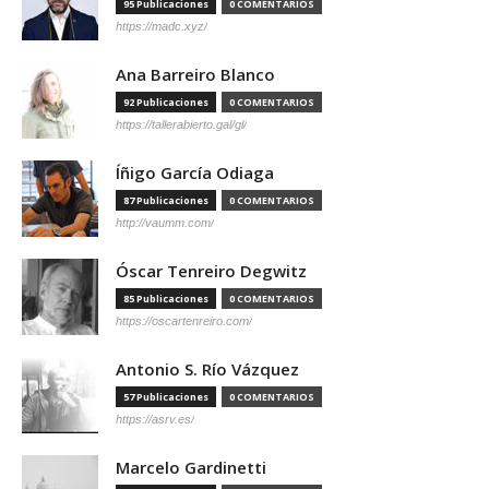
95 Publicaciones
0 COMENTARIOS
https://madc.xyz/
Ana Barreiro Blanco
92 Publicaciones
0 COMENTARIOS
https://tallerabierto.gal/gl/
Íñigo García Odiaga
87 Publicaciones
0 COMENTARIOS
http://vaumm.com/
Óscar Tenreiro Degwitz
85 Publicaciones
0 COMENTARIOS
https://oscartenreiro.com/
Antonio S. Río Vázquez
57 Publicaciones
0 COMENTARIOS
https://asrv.es/
Marcelo Gardinetti