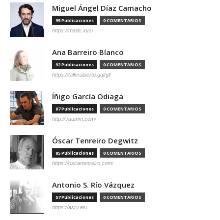
Miguel Ángel Díaz Camacho
95 Publicaciones
0 COMENTARIOS
https://madc.xyz/
Ana Barreiro Blanco
92 Publicaciones
0 COMENTARIOS
https://tallerabierto.gal/gl/
Íñigo García Odiaga
87 Publicaciones
0 COMENTARIOS
http://vaumm.com/
Óscar Tenreiro Degwitz
85 Publicaciones
0 COMENTARIOS
https://oscartenreiro.com/
Antonio S. Río Vázquez
57 Publicaciones
0 COMENTARIOS
https://asrv.es/