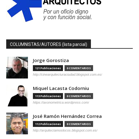
COLUMNISTAS/AUTORES (lista parcial)
Jorge Gorostiza
121 Publicaciones
0 COMENTARIOS
http://cinearquitecturaciudad.blogspot.com.es/
Miquel Lacasta Codorniu
113 Publicaciones
0 COMENTARIOS
https://axonometrica.wordpress.com/
José Ramón Hernández Correa
112 Publicaciones
0 COMENTARIOS
http://arquitectamoslocos.blogspot.com.es/