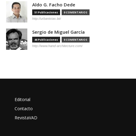
Aldo G. Facho Dede
51 Publicaciones
0 COMENTARIOS
http://urbanistas.lat/
Sergio de Miguel García
46 Publicaciones
0 COMENTARIOS
http://www.hand-architecture.com/
Editorial
Contacto
RevistaVAD