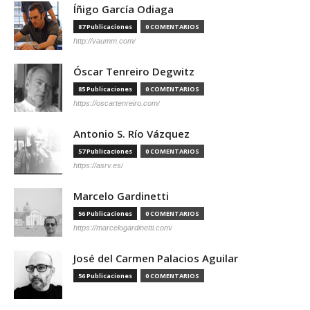
Íñigo García Odiaga
87 Publicaciones
0 COMENTARIOS
http://vaumm.com/
Óscar Tenreiro Degwitz
85 Publicaciones
0 COMENTARIOS
https://oscartenreiro.com/
Antonio S. Río Vázquez
57 Publicaciones
0 COMENTARIOS
https://asrv.es/
Marcelo Gardinetti
56 Publicaciones
0 COMENTARIOS
https://marcelogardinetti.com/
José del Carmen Palacios Aguilar
56 Publicaciones
0 COMENTARIOS