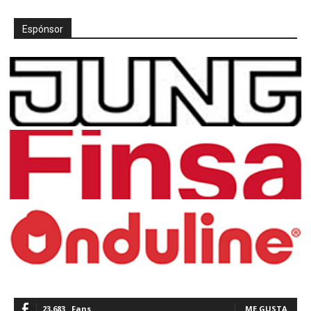
Espónsor
23,683
Fans
ME GUSTA