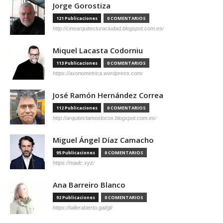
Jorge Gorostiza
121 Publicaciones
0 COMENTARIOS
http://cinearquitecturaciudad.blogspot.com.es/
Miquel Lacasta Codorniu
113 Publicaciones
0 COMENTARIOS
https://axonometrica.wordpress.com/
José Ramón Hernández Correa
112 Publicaciones
0 COMENTARIOS
http://arquitectamoslocos.blogspot.com.es/
Miguel Ángel Díaz Camacho
95 Publicaciones
0 COMENTARIOS
https://madc.xyz/
Ana Barreiro Blanco
92 Publicaciones
0 COMENTARIOS
https://tallerabierto.gal/gl/