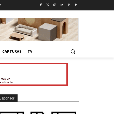
D
CAPTURAS
TV
Espónsor